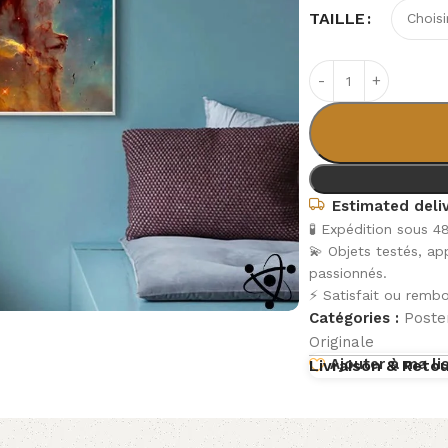
TAILLE
Estimated deliv
🧪 Expédition sous 4
💫 Objets testés, a
passionnés.
⚡ Satisfait ou rembo
Catégories :
Poster
Originale
Ajouter à ma li
Livraison & Reto