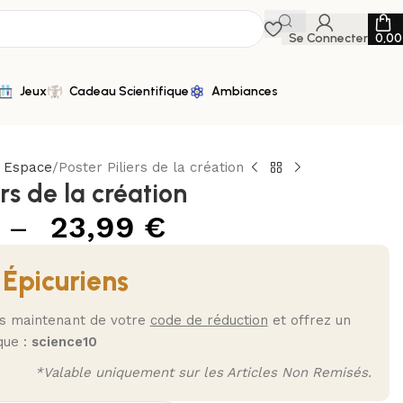
Se Connecter
0,0
Jeux
Cadeau Scientifique
Ambiances
n Espace
Poster Piliers de la création
ers de la création
–
23,99
€
 Épicuriens
ès maintenant de votre
code de réduction
et offrez un
que :
science10
*Valable uniquement sur les Articles Non Remisés.