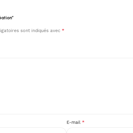
réation”
*
gatoires sont indiqués avec
*
E-mail