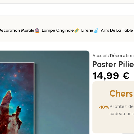
Décoration Murale
Lampe Originale
Literie
Arts De La Table
Accueil
Décoratio
Poster Pili
14,99
€
Chers
Profitez d
-10%
cadeau uni