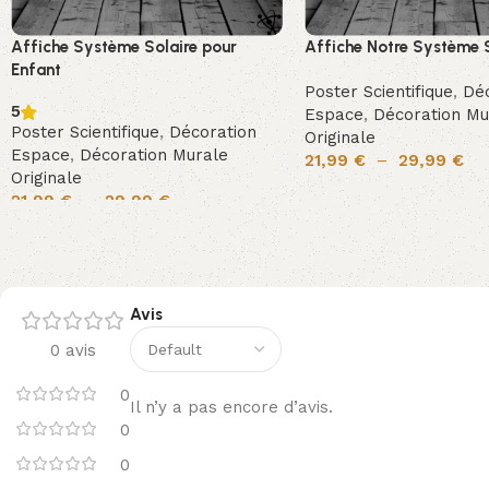
Affiche Système Solaire pour
Affiche Notre Système S
Enfant
Poster Scientifique
,
Déc
5
Espace
,
Décoration Mu
Poster Scientifique
,
Décoration
Originale
Espace
,
Décoration Murale
21,99
€
–
29,99
€
Originale
21,99
€
–
29,99
€
Avis
0 avis
0
Il n’y a pas encore d’avis.
0
0