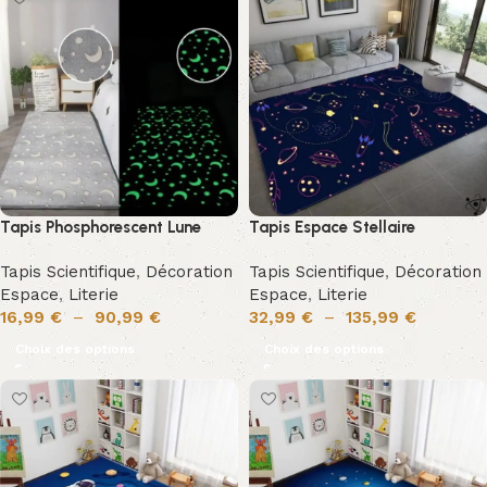
Tapis Phosphorescent Lune
Tapis Espace Stellaire
Tapis Scientifique
,
Décoration
Tapis Scientifique
,
Décoration
Espace
,
Literie
Espace
,
Literie
16,99
€
–
90,99
€
32,99
€
–
135,99
€
Choix des options
Choix des options