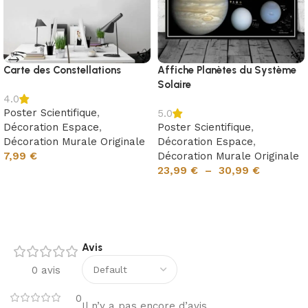
Carte des Constellations
Affiche Planètes du Système
Solaire
4.0
Poster Scientifique
,
5.0
Décoration Espace
,
Poster Scientifique
,
Décoration Murale Originale
Décoration Espace
,
7,99
€
Décoration Murale Originale
23,99
€
–
30,99
€
Ajouter au panier
Choix des options
Avis
0 avis
0
Il n’y a pas encore d’avis.