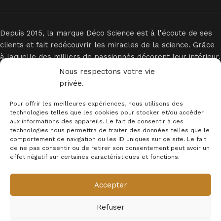
Depuis 2015, la marque Déco Science est à l'écoute de ses
clients et fait redécouvrir les miracles de la science. Grâce
à laquelle des milliers de passionnés décorent leur intérieur.
Nous respectons votre vie
privée.
Pour offrir les meilleures expériences, nous utilisons des
technologies telles que les cookies pour stocker et/ou accéder
aux informations des appareils. Le fait de consentir à ces
technologies nous permettra de traiter des données telles que le
INFORMATIONS
comportement de navigation ou les ID uniques sur ce site. Le fait
de ne pas consentir ou de retirer son consentement peut avoir un
MENTION LEGALES
effet négatif sur certaines caractéristiques et fonctions.
Newsletter
Accepter
© 2025 - Déco Science
Refuser