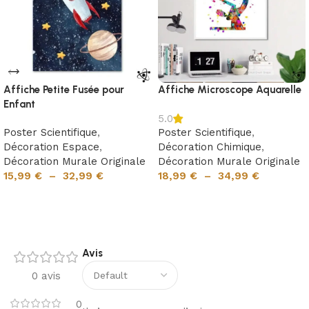
Affiche Petite Fusée pour
Affiche Microscope Aquarelle
Enfant
5.0
Poster Scientifique
,
Poster Scientifique
,
Décoration Espace
,
Décoration Chimique
,
Décoration Murale Originale
Décoration Murale Originale
15,99
€
–
32,99
€
18,99
€
–
34,99
€
Choix des options
Choix des options
Avis
0 avis
0