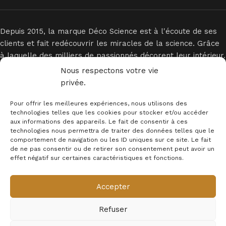
Depuis 2015, la marque Déco Science est à l'écoute de ses
clients et fait redécouvrir les miracles de la science. Grâce
à laquelle des milliers de passionnés décorent leur intérieur.
Nous respectons votre vie
privée.
Pour offrir les meilleures expériences, nous utilisons des
technologies telles que les cookies pour stocker et/ou accéder
aux informations des appareils. Le fait de consentir à ces
technologies nous permettra de traiter des données telles que le
INFORMATIONS
comportement de navigation ou les ID uniques sur ce site. Le fait
de ne pas consentir ou de retirer son consentement peut avoir un
MENTION LEGALES
effet négatif sur certaines caractéristiques et fonctions.
Newsletter
Accepter
© 2025 - Déco Science
Refuser