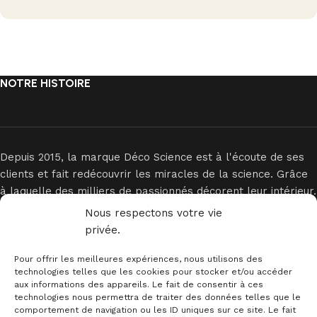
NOTRE HISTOIRE
Depuis 2015, la marque Déco Science est à l'écoute de ses
clients et fait redécouvrir les miracles de la science. Grâce
à laquelle des milliers de passionnés décorent leur intérieur.
Nous respectons votre vie
privée.
Pour offrir les meilleures expériences, nous utilisons des
technologies telles que les cookies pour stocker et/ou accéder
aux informations des appareils. Le fait de consentir à ces
technologies nous permettra de traiter des données telles que le
INFORMATIONS
comportement de navigation ou les ID uniques sur ce site. Le fait