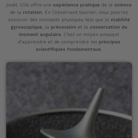
jouet. Elle offre une
expérience pratique
de la
science
de la
rotation
. En l’observant tourner, vous pourrez
explorer des concepts physiques tels que la
stabilité
gyroscopique
, la
précession
et la
conservation du
moment angulaire
. C’est un moyen amusant
d’apprendre et de comprendre les
principes
scientifiques fondamentaux
.