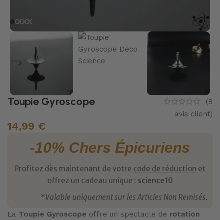
Toupie Gyroscope
(
8
avis client)
14,99
€
-10% Chers Épicuriens
Profitez dès maintenant de votre
code de réduction
et
offrez un cadeau unique :
science10
*Valable uniquement sur les Articles Non Remisés.
La
Toupie Gyroscope
offre un spectacle de
rotation