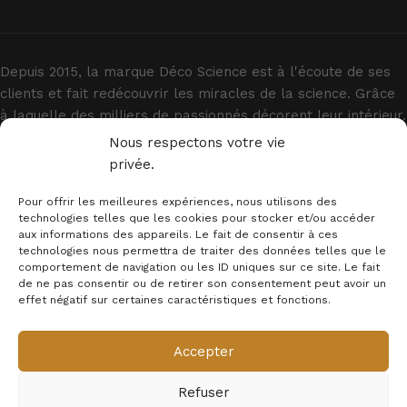
Depuis 2015, la marque Déco Science est à l'écoute de ses
clients et fait redécouvrir les miracles de la science. Grâce
à laquelle des milliers de passionnés décorent leur intérieur.
Nous respectons votre vie
privée.
Pour offrir les meilleures expériences, nous utilisons des
technologies telles que les cookies pour stocker et/ou accéder
aux informations des appareils. Le fait de consentir à ces
technologies nous permettra de traiter des données telles que le
INFORMATIONS
comportement de navigation ou les ID uniques sur ce site. Le fait
de ne pas consentir ou de retirer son consentement peut avoir un
MENTION LEGALES
effet négatif sur certaines caractéristiques et fonctions.
Newsletter
Accepter
© 2025 - Déco Science
Refuser