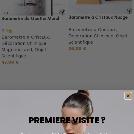
Baromètre à Cristaux Nuage
Baromètre de Goethe Mural
Barometre a Cristaux
,
5.0
Décoration Chimique
,
Objet
Barometre a Cristaux
,
Scientifique
Décoration Chimique
,
36,99
€
MagneticLand
,
Objet
Scientifique
Choix des options
47,99
€
Ajouter au panier
4.5
PREMIERE VISITE ?
8 avis