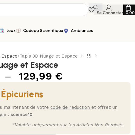
Se Connecter
0,0
Jeux
Cadeau Scientifique
Ambiances
n Espace
Tapis 3D Nuage et Espace
uage et Espace
–
129,99
€
 Épicuriens
ès maintenant de votre
code de réduction
et offrez un
que :
science10
*Valable uniquement sur les Articles Non Remisés.