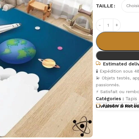
TAILLE
Estimated deliv
🧪 Expédition sous 4
💫 Objets testés, a
passionnés.
⚡ Satisfait ou rembo
Catégories :
Tapis 
Ajouter à ma li
Livraison & Reto