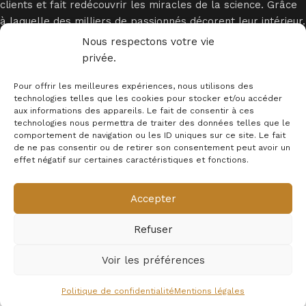
clients et fait redécouvrir les miracles de la science. Grâce
à laquelle des milliers de passionnés décorent leur intérieur.
Nous respectons votre vie
privée.
Pour offrir les meilleures expériences, nous utilisons des
technologies telles que les cookies pour stocker et/ou accéder
aux informations des appareils. Le fait de consentir à ces
technologies nous permettra de traiter des données telles que le
INFORMATIONS
comportement de navigation ou les ID uniques sur ce site. Le fait
de ne pas consentir ou de retirer son consentement peut avoir un
MENTION LEGALES
effet négatif sur certaines caractéristiques et fonctions.
Newsletter
Accepter
© 2025 - Déco Science
Refuser
Voir les préférences
29,99
€
Choix
Acheter
Tapis 3D
0
–
des
dès
Astronaute
Politique de confidentialité
Mentions légales
avec Fusée
ishlist
Mon compte
options
Maintenant
129,99
€