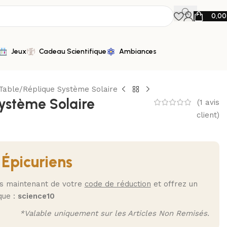
0,0
Jeux
Cadeau Scientifique
Ambiances
 Table
Réplique Système Solaire
ystème Solaire
(
1
avis
client)
 Épicuriens
ès maintenant de votre
code de réduction
et offrez un
que :
science10
*Valable uniquement sur les Articles Non Remisés.