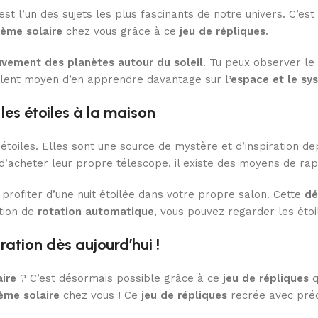
est l’un des sujets les plus fascinants de notre univers. C’es
tème solaire
chez vous grâce à ce
jeu de répliques
.
vement des planètes autour du soleil
. Tu peux observer le
cellent moyen d’en apprendre davantage sur
l’espace et le sy
les étoiles à la maison
toiles. Elles sont une source de mystère et d’inspiration dep
’acheter leur propre télescope, il existe des moyens de rapp
rofiter d’une nuit étoilée dans votre propre salon. Cette
dé
ction de
rotation automatique
, vous pouvez regarder les étoil
tion dès aujourd’hui !
ire
? C’est désormais possible grâce à ce
jeu de répliques
q
ème solaire
chez vous ! Ce
jeu de répliques
recrée avec pré