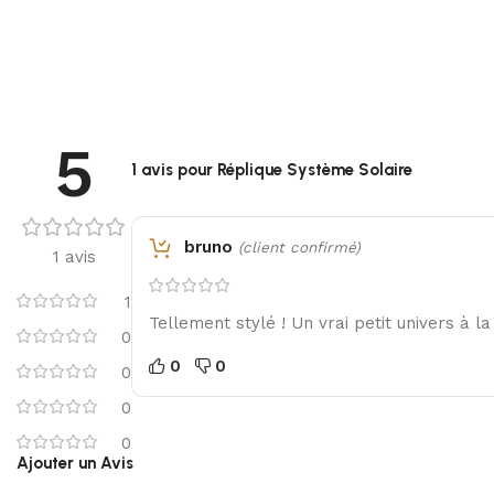
5
1 avis pour
Réplique Système Solaire
bruno
(client confirmé)
1 avis
1
Tellement stylé ! Un vrai petit univers à la
0
0
0
0
0
0
Ajouter un Avis