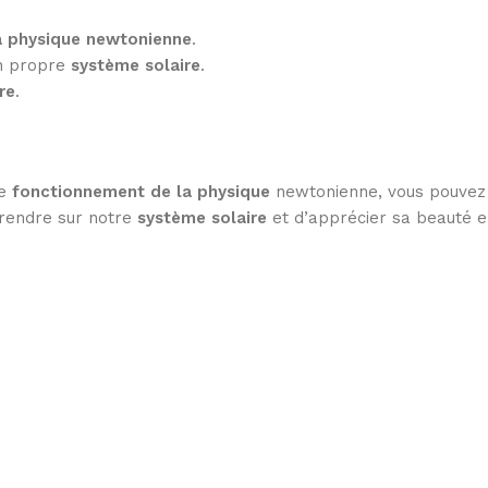
a physique newtonienne
.
on propre
système solaire
.
re
.
le
fonctionnement de la physique
newtonienne, vous pouvez 
prendre sur notre
système solaire
et d’apprécier sa beauté