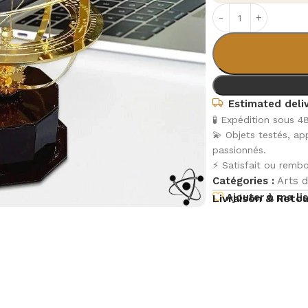
Estimated deliv
🧪 Expédition sous 4
💫 Objets testés, a
passionnés.
⚡ Satisfait ou rembo
Catégories :
Arts d
Ajouter à ma li
Livraison & Reto