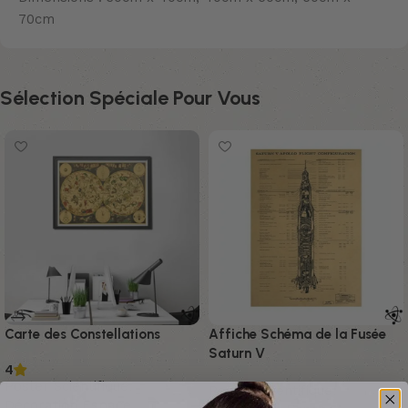
70cm
Sélection Spéciale Pour Vous
Carte des Constellations
Affiche Schéma de la Fusée
Saturn V
4
Poster Scientifique
,
Poster Scientifique
,
Décoration Espace
,