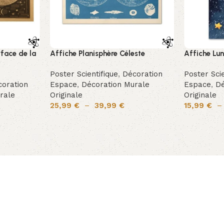
rface de la
Affiche Planisphère Céleste
Affiche Lu
Poster Scientifique
,
Décoration
Poster Scie
oration
Espace
,
Décoration Murale
Espace
,
Dé
rale
Originale
Originale
25,99
€
–
39,99
€
15,99
€