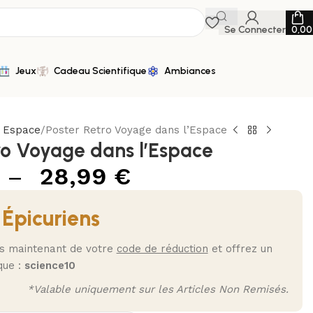
Se Connecter
0,0
Jeux
Cadeau Scientifique
Ambiances
n Espace
Poster Retro Voyage dans l’Espace
ro Voyage dans l’Espace
–
28,99
€
 Épicuriens
ès maintenant de votre
code de réduction
et offrez un
que :
science10
*Valable uniquement sur les Articles Non Remisés.