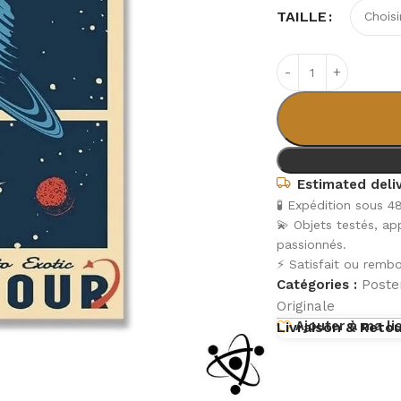
TAILLE
Estimated deliv
🧪 Expédition sous 4
💫 Objets testés, a
passionnés.
⚡ Satisfait ou rembo
Catégories :
Poster
Originale
Ajouter à ma li
Livraison & Reto