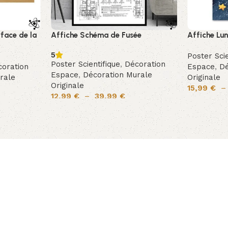
rface de la
Affiche Schéma de Fusée
Affiche Lu
5
Poster Scie
Poster Scientifique
,
Décoration
oration
Espace
,
Dé
Espace
,
Décoration Murale
rale
Originale
Originale
15,99
€
12,99
€
–
39,99
€