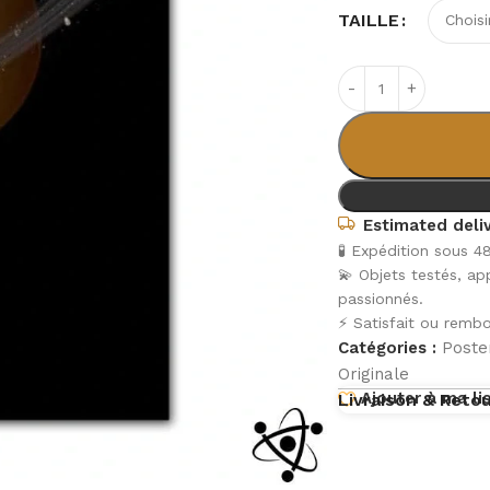
TAILLE
Estimated deliv
🧪 Expédition sous 4
💫 Objets testés, a
passionnés.
⚡ Satisfait ou rembo
Catégories :
Poster
Originale
Ajouter à ma li
Livraison & Reto