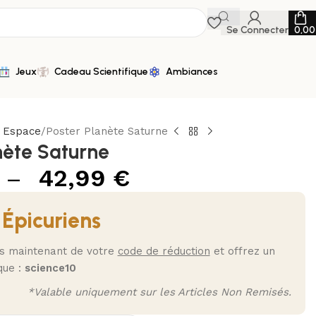
Se Connecter
0,0
Jeux
Cadeau Scientifique
Ambiances
n Espace
Poster Planète Saturne
nète Saturne
–
42,99
€
 Épicuriens
ès maintenant de votre
code de réduction
et offrez un
que :
science10
*Valable uniquement sur les Articles Non Remisés.