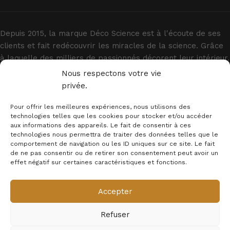
Depuis 2015, la marque Déco Science est à l'écoute de ses
clients et fait redécouvrir les miracles de la science. Grâce
à laquelle des milliers de passionnés décorent leur intérieur.
Nous respectons votre vie
privée.
Pour offrir les meilleures expériences, nous utilisons des
technologies telles que les cookies pour stocker et/ou accéder
aux informations des appareils. Le fait de consentir à ces
technologies nous permettra de traiter des données telles que le
INFORMATIONS
comportement de navigation ou les ID uniques sur ce site. Le fait
de ne pas consentir ou de retirer son consentement peut avoir un
MENTION LEGALES
effet négatif sur certaines caractéristiques et fonctions.
Newsletter
Accepter
© 2025 - Déco Science
Refuser