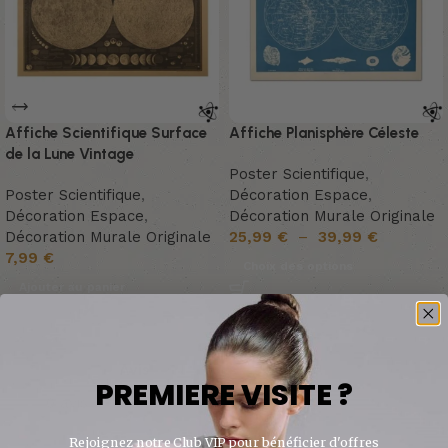
Affiche Scientifique Surface
Affiche Planisphère Céleste
de la Lune Vintage
Poster Scientifique
,
Poster Scientifique
,
Décoration Espace
,
Décoration Espace
,
Décoration Murale Originale
Décoration Murale Originale
25,99
€
–
39,99
€
7,99
€
Choix des options
Ajouter au panier
Avis
PREMIERE VISITE ?
0 avis
Rejoignez notre Club VIP pour bénéficier d'offres
0