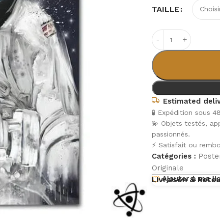
TAILLE
Estimated deliv
🧪 Expédition sous 4
💫 Objets testés, a
passionnés.
⚡ Satisfait ou rembo
Catégories :
Poster
Originale
Ajouter à ma li
Livraison & Reto