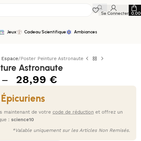
Se Connecter
0,0
Jeux
Cadeau Scientifique
Ambiances
n Espace
Poster Peinture Astronaute
nture Astronaute
–
28,99
€
 Épicuriens
ès maintenant de votre
code de réduction
et offrez un
que :
science10
*Valable uniquement sur les Articles Non Remisés.