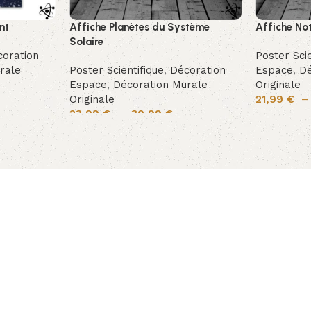
nt
Affiche Planètes du Système
Affiche No
Solaire
oration
Poster Scie
rale
Poster Scientifique
,
Décoration
Espace
,
Dé
Espace
,
Décoration Murale
Originale
Originale
21,99
€
23,99
€
–
30,99
€