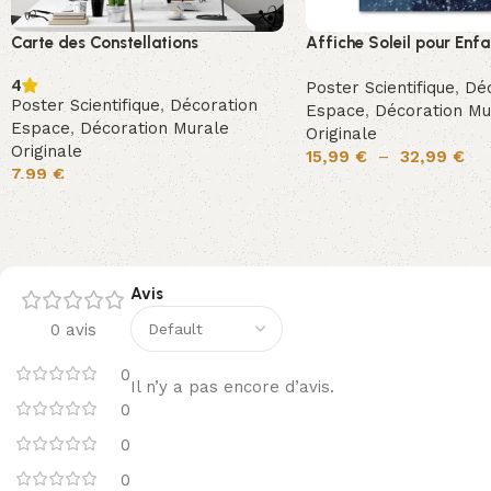
Carte des Constellations
Affiche Soleil pour Enfa
4
Poster Scientifique
,
Déc
Poster Scientifique
,
Décoration
Espace
,
Décoration Mu
Espace
,
Décoration Murale
Originale
Originale
15,99
€
–
32,99
€
7,99
€
Avis
0 avis
0
Il n’y a pas encore d’avis.
0
0
0