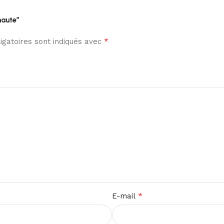
naute”
*
gatoires sont indiqués avec
*
E-mail