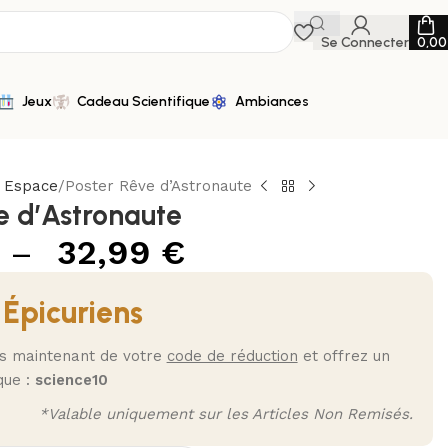
Se Connecter
0,0
Jeux
Cadeau Scientifique
Ambiances
n Espace
Poster Rêve d’Astronaute
e d’Astronaute
–
32,99
€
 Épicuriens
ès maintenant de votre
code de réduction
et offrez un
que :
science10
*Valable uniquement sur les Articles Non Remisés.