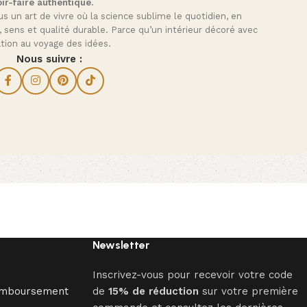
ir-faire authentique.
s un art de vivre où la science sublime le quotidien, en
, sens et qualité durable. Parce qu’un intérieur décoré avec
tation au voyage des idées.
Nous suivre :
Newsletter
Inscrivez-vous pour recevoir votre code
Remboursement
de
15% de réduction
sur votre première