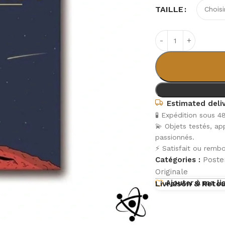
TAILLE
Estimated deliv
🧪 Expédition sous 4
💫 Objets testés, a
passionnés.
⚡ Satisfait ou rembo
Catégories :
Poster
Originale
Ajouter à ma li
Livraison & Reto