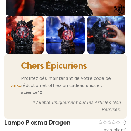
Chers Épicuriens
Profitez dès maintenant de votre
code de
réduction
et offrez un cadeau unique :
-10%
science10
*Valable uniquement sur les Articles Non
Remisés.
Lampe Plasma Dragon
(
1
avis client)