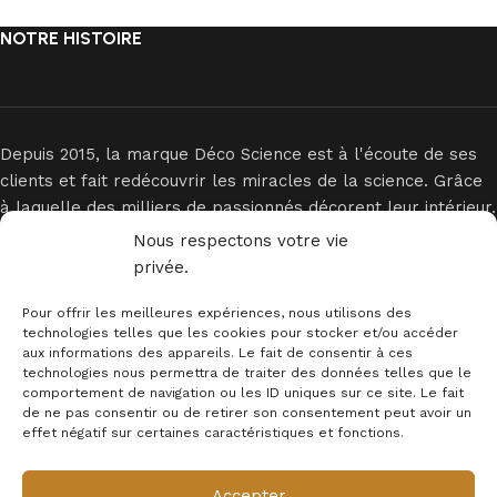
NOTRE HISTOIRE
Depuis 2015, la marque Déco Science est à l'écoute de ses
clients et fait redécouvrir les miracles de la science. Grâce
à laquelle des milliers de passionnés décorent leur intérieur.
Nous respectons votre vie
privée.
Pour offrir les meilleures expériences, nous utilisons des
technologies telles que les cookies pour stocker et/ou accéder
aux informations des appareils. Le fait de consentir à ces
technologies nous permettra de traiter des données telles que le
INFORMATIONS
comportement de navigation ou les ID uniques sur ce site. Le fait
de ne pas consentir ou de retirer son consentement peut avoir un
MENTION LEGALES
effet négatif sur certaines caractéristiques et fonctions.
Newsletter
Accepter