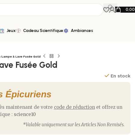
0,0
Jeux
Cadeau Scientifique
Ambiances
e
/
Lampe à Lave Fusée Gold
ave Fusée Gold
En stock
s Épicuriens
dès maintenant de votre
code de réduction
et offrez un
ique :
science10
*Valable uniquement sur les Articles Non Remisés.