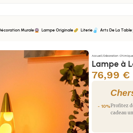
Décoration Murale
Lampe Originale
Literie
Arts De La Table
Accueil
/
Décoration Chimiqu
Lampe à L
76,99
€
Cher
Profitez 
- 10%
cadeau un