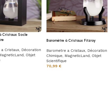
à Cristaux Socle
BLACK FRIDAY
ire
Baromètre à Cristaux Fitzroy
a Cristaux
,
Décoration
Barometre a Cristaux
,
Décoration
MagneticLand
,
Objet
Chimique
,
MagneticLand
,
Objet
e
Scientifique
70,99
€