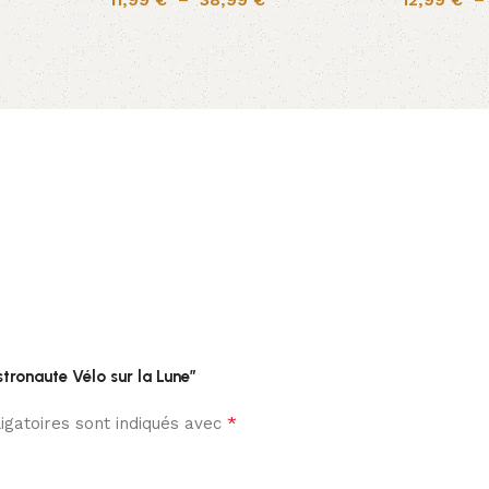
11,99
€
–
38,99
€
12,99
€
stronaute Vélo sur la Lune”
*
gatoires sont indiqués avec