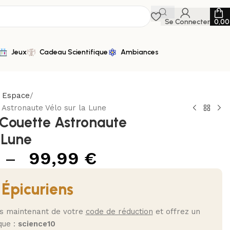
Se Connecter
0,0
Jeux
Cadeau Scientifique
Ambiances
n Espace
Astronaute Vélo sur la Lune
Couette Astronaute
 Lune
–
99,99
€
 Épicuriens
ès maintenant de votre
code de réduction
et offrez un
que :
science10