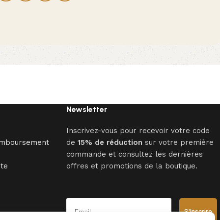
Newsletter
Inscrivez-vous pour recevoir votre code
Remboursement
de
15% de réduction
sur votre première
commande et consultez les dernières
nte
offres et promotions de la boutique.
Email
S'Inscrire