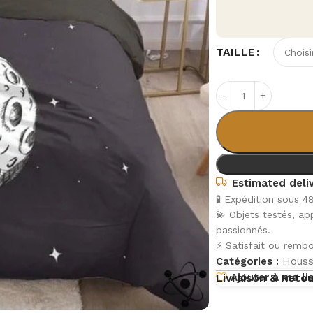
TAILLE
Estimated deliv
🧪 Expédition sous 4
💫 Objets testés, a
passionnés.
⚡ Satisfait ou rembo
Catégories :
Houss
Ajouter à ma li
Livraison & Reto