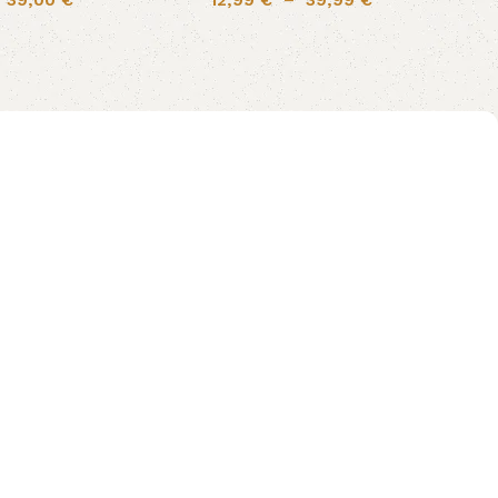
–
39,00
€
12,99
€
–
39,99
€