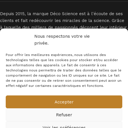
Depuis 2015, la marque Déco Science est à l'écoute de ses
clients et fait redécouvrir les miracles de la science. Grâce
à laquelle des milliers de passionnés décorent leur intérieur.
Nous respectons votre vie
privée.
Pour offrir les meilleures expériences, nous utilisons des
technologies telles que les cookies pour stocker et/ou accéder
aux informations des appareils. Le fait de consentir à ces
technologies nous permettra de traiter des données telles que le
INFORMATIONS
comportement de navigation ou les ID uniques sur ce site. Le fait
de ne pas consentir ou de retirer son consentement peut avoir un
MENTION LEGALES
effet négatif sur certaines caractéristiques et fonctions.
Newsletter
Accepter
© 2025 - Déco Science
Refuser
Voir les préférences