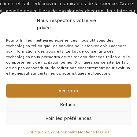
clients et fait redécouvrir les miracles de la science. Grâce
à laquelle des milliers de passionnés décorent leur intérieur.
Nous respectons votre vie
privée.
Pour offrir les meilleures expériences, nous utilisons des
technologies telles que les cookies pour stocker et/ou accéder
aux informations des appareils. Le fait de consentir à ces
technologies nous permettra de traiter des données telles que le
INFORMATIONS
comportement de navigation ou les ID uniques sur ce site. Le fait
de ne pas consentir ou de retirer son consentement peut avoir un
MENTION LEGALES
effet négatif sur certaines caractéristiques et fonctions.
Newsletter
Accepter
© 2025 - Déco Science
Refuser
Voir les préférences
Bobine
Choix
Acheter
Tesla
130,99
€
des
dès
Musicale
Politique de confidentialité
Mentions légales
ishlist
Mon compte