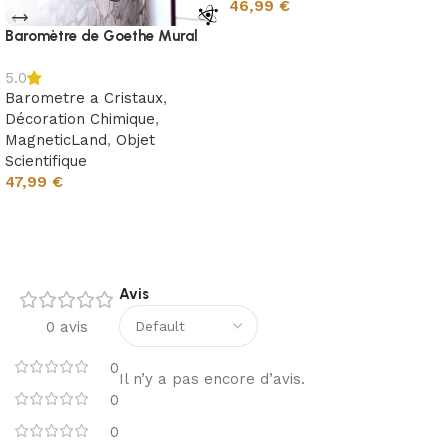
46,99
€
Baromètre de Goethe Mural
Choix des options
5.0
Barometre a Cristaux
,
Décoration Chimique
,
MagneticLand
,
Objet
Scientifique
47,99
€
Ajouter au panier
Avis
0 avis
0
Il n’y a pas encore d’avis.
0
0