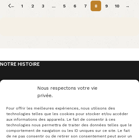
←
1
2
3
…
5
6
7
8
9
10
→
NOTRE HISTOIRE
Nous respectons votre vie
privée.
Depuis 2015, la marque Déco Science est à l'écoute de ses
clients et fait redécouvrir les miracles de la science. Grâce
Pour offrir les meilleures expériences, nous utilisons des
à laquelle des milliers de passionnés décorent leur intérieur.
technologies telles que les cookies pour stocker et/ou accéder
aux informations des appareils. Le fait de consentir à ces
technologies nous permettra de traiter des données telles que le
comportement de navigation ou les ID uniques sur ce site. Le fait
de ne pas consentir ou de retirer son consentement peut avoir un