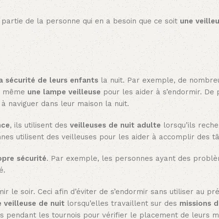
 partie de la personne qui en a besoin que ce soit
une veille
a sécurité de leurs enfants
la nuit. Par exemple, de nombre
ent même
une lampe veilleuse
pour les aider à s’endormir. De p
 à naviguer dans leur maison la nuit.
nce
, ils utilisent des
veilleuses de nuit adulte
lorsqu’ils rech
nes utilisent des veilleuses pour les aider à accomplir des tâ
opre
sécurité
. Par exemple, les personnes ayant des problè
é.
le soir. Ceci afin d’éviter de s’endormir sans utiliser au pr
 veilleuse de nuit
lorsqu’elles travaillent sur des
missions 
ses pendant les tournois pour vérifier le placement de leurs 