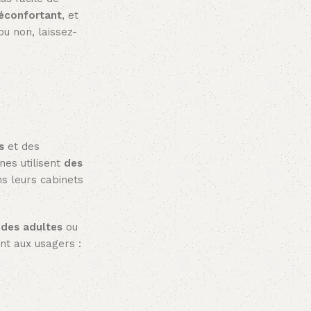
réconfortant
, et
u non, laissez-
s
et des
nes utilisent
des
ns leurs cabinets
 des adultes
ou
ent aux usagers :