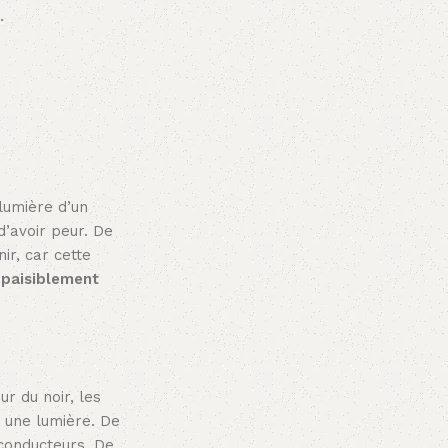
.
 lumière d’un
 d’avoir peur. De
ir, car cette
 paisiblement
ur du noir, les
c une lumière. De
 conducteurs. De