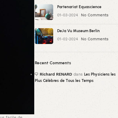
Partenariat Equascience
01-03-2024
No Comments
DeJa Vu Museum Berlin
01-02-2024
No Comments
Recent Comments
Richard RENARD
dans
Les Physiciens les
Plus Célèbres de Tous les Temps
us facile de