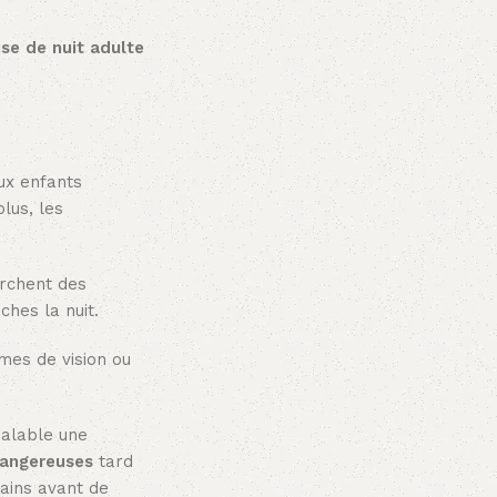
use de nuit adulte
ux enfants
lus, les
erchent des
ches la nuit.
mes de vision ou
éalable une
dangereuses
tard
mains avant de