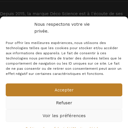
Depuis 2015, la marque Déco Science est à l'écoute de ses
clients et fait redécouvrir les miracles de la science. Grâce
Nous respectons votre vie
à laquelle des milliers de passionnés décorent leur intérieur.
privée.
Pour offrir les meilleures expériences, nous utilisons des
technologies telles que les cookies pour stocker et/ou accéder
aux informations des appareils. Le fait de consentir à ces
technologies nous permettra de traiter des données telles que le
comportement de navigation ou les ID uniques sur ce site. Le fait
de ne pas consentir ou de retirer son consentement peut avoir un
INFORMATIONS
effet négatif sur certaines caractéristiques et fonctions.
MENTION LEGALES
Accepter
Newsletter
Refuser
© 2025 - Déco Science
Voir les préférences
0