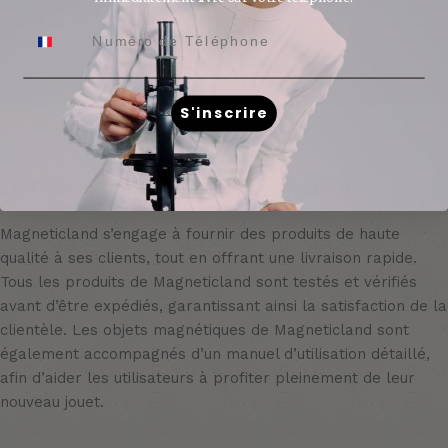
S'inscrire
Livraison rapide et haute qualité
Magneticland s’engage à fournir des produits de haute
qualité à ses clients, tout en offrant une livraison rapide.
Tous les produits de Magneticland sont testés et vérifiés
avant d’être expédiés, garantissant ainsi la satisfaction de la
clientèle. Les objets magnétiques de Magneticland sont
également accompagnés d’un manuel d’utilisation détaillé,
afin d’aider les utilisateurs à profiter pleinement de leur
nouveau jouet.