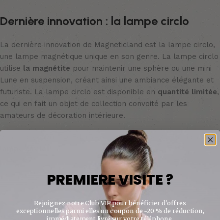
Dernière innovation : la lampe circlo
La dernière innovation de Magneticland est la lampe circlo,
une lampe magnétique unique en son genre. La lampe circlo
utilise
la magnétite
pour maintenir une sphère ou une mini
Lune en suspension, créant ainsi une ambiance élégante et
futuriste. La lampe circlo est disponible en
quantité limitée
,
ce qui en fait un objet de collection convoité par les
amateurs de décoration intérieure.
Venez découvrir leur dernière innovation de Magneticland,
la
lampe circlo !
PREMIERE VISITE ?
Rejoignez notre Club VIP pour bénéficier d'offres
exceptionnelles parmi elles un coupon de -20 % de réduction,
immédiatement livré sur votre téléphone.