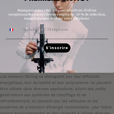
Rejoignez notre Club VIP pour bénéficier d'offres
exceptionnelles parmi elles un coupon de -20 % de réduction,
immédiatement livré sur votre téléphone.
S'inscrire
Avantages et Applications des Moteurs
Stirling
Les moteurs Stirling se distinguent par leur efficacité
énergétique, leur durabilité et leur polyvalence. Ils peuvent
être utilisés dans diverses applications, allant des petits
générateurs aux systèmes de chauffage et de
refroidissement, en passant par les véhicules et les
systèmes de production d’énergie renouvelable. Leur faible
impact environnemental et leur capacité à utiliser diverses