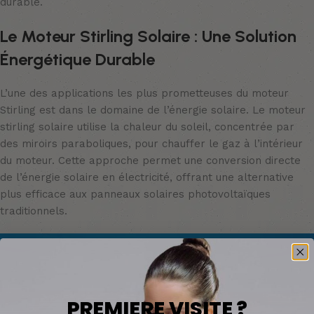
durable.
Le Moteur Stirling Solaire : Une Solution
Énergétique Durable
L’une des applications les plus prometteuses du moteur
Stirling est dans le domaine de l’énergie solaire. Le moteur
stirling solaire utilise la chaleur du soleil, concentrée par
des miroirs paraboliques, pour chauffer le gaz à l’intérieur
du moteur. Cette approche permet une conversion directe
de l’énergie solaire en électricité, offrant une alternative
plus efficace aux panneaux solaires photovoltaïques
traditionnels.
PREMIERE VISITE ?