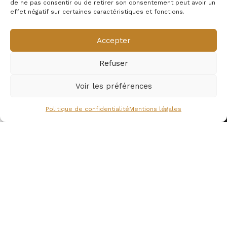
de ne pas consentir ou de retirer son consentement peut avoir un
effet négatif sur certaines caractéristiques et fonctions.
Accepter
Enregistrer mon nom, mon e-mail et mon site dans le
navigateur pour mon prochain commentaire.
Refuser
Voir les préférences
NOTRE HISTOIRE
0
Politique de confidentialité
Mentions légales
ishlist
Mon compte
Depuis 2015, la marque Déco Science est à l'écoute de ses
clients et fait redécouvrir les miracles de la science. Grâce
à laquelle des milliers de passionnés décorent leur intérieur.