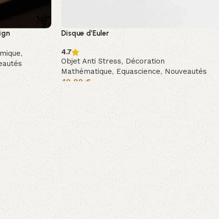
ign
Disque d’Euler
4.7
imique
,
Objet Anti Stress
,
Décoration
eautés
Mathématique
,
Equascience
,
Nouveautés
49,99
€