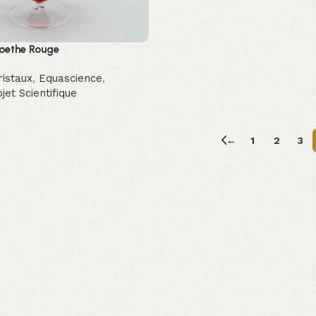
oethe Rouge
istaux
,
Equascience
,
jet Scientifique
←
1
2
3