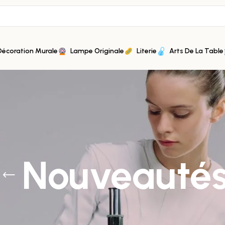
Décoration Murale
Lampe Originale
Literie
Arts De La Table
Nouveauté