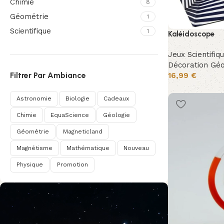
Chimie
8
Géométrie
1
Scientifique
1
Kaléidoscope
Jeux Scientifiq
Décoration Gé
Filtrer Par Ambiance
16,99
€
Astronomie
Biologie
Cadeaux
Chimie
EquaScience
Géologie
Géométrie
Magneticland
Magnétisme
Mathématique
Nouveau
Physique
Promotion