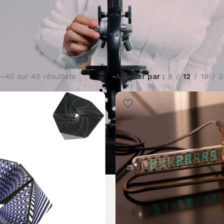
7–40 sur 40 résultats
Afficher par
9
12
18
2