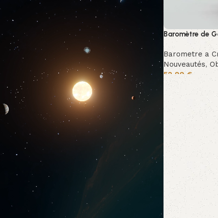
Baromètre de G
Barometre a Cr
Nouveautés
,
Ob
52,99
€