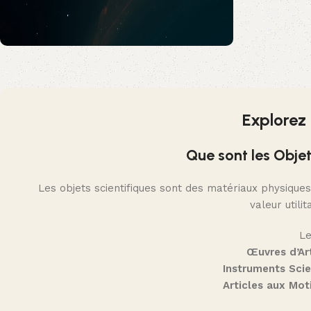
OFFRE DE BIENVENUE
10% OFF
Explorez
Préparez des idées cadeaux inoubliables : 25%
sur notre sélection spéciale Soldes et 10% de
Que sont les Objet
remise sur tout le site avec le code
SCIENCE10.
*
Les objets scientifiques sont des matériaux physiques
valeur utili
Le
Œuvres d’Art
Instruments Scien
Articles aux Moti