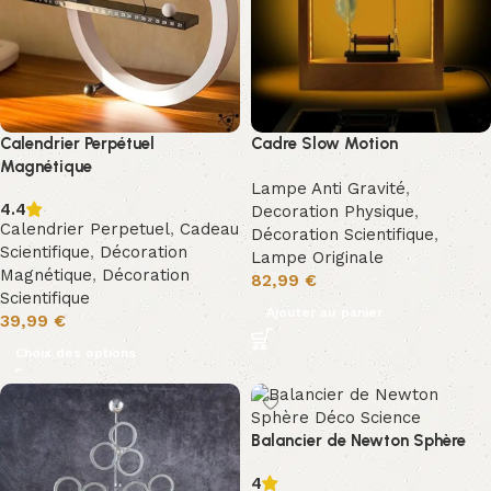
Calendrier Perpétuel
Cadre Slow Motion
Magnétique
Lampe Anti Gravité
,
4.4
Decoration Physique
,
Calendrier Perpetuel
,
Cadeau
Décoration Scientifique
,
Scientifique
,
Décoration
Lampe Originale
Magnétique
,
Décoration
82,99
€
Scientifique
Ajouter au panier
39,99
€
Choix des options
Balancier de Newton Sphère
4