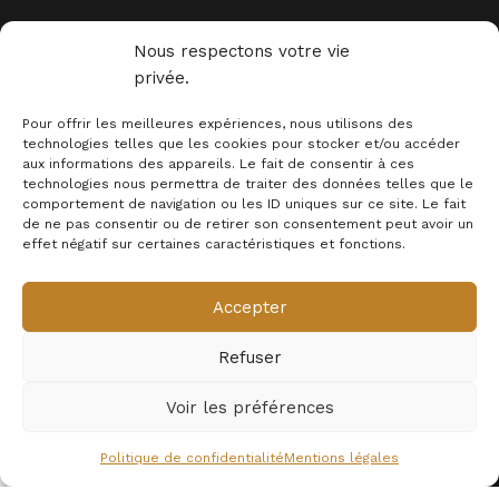
Nous respectons votre vie
privée.
Depuis 2015, la marque Déco Science est à l'écoute de ses
clients et fait redécouvrir les miracles de la science. Grâce
Pour offrir les meilleures expériences, nous utilisons des
à laquelle des milliers de passionnés décorent leur intérieur.
technologies telles que les cookies pour stocker et/ou accéder
aux informations des appareils. Le fait de consentir à ces
technologies nous permettra de traiter des données telles que le
comportement de navigation ou les ID uniques sur ce site. Le fait
de ne pas consentir ou de retirer son consentement peut avoir un
effet négatif sur certaines caractéristiques et fonctions.
Accepter
INFORMATIONS
Refuser
MENTION LEGALES
Newsletter
Voir les préférences
© 2025 - Déco Science
0
Politique de confidentialité
Mentions légales
ishlist
Mon compte