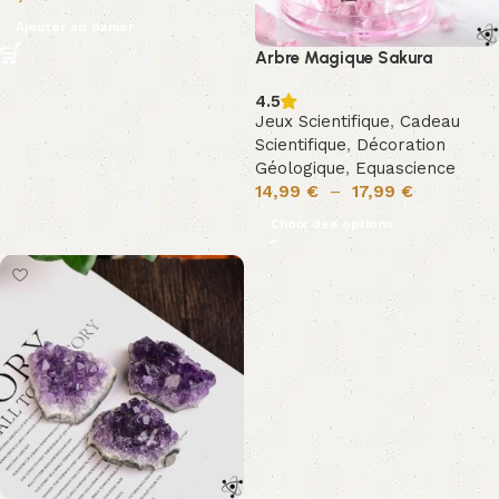
Ajouter au panier
Arbre Magique Sakura
4.5
Jeux Scientifique
,
Cadeau
Scientifique
,
Décoration
Géologique
,
Equascience
14,99
€
–
17,99
€
Choix des options