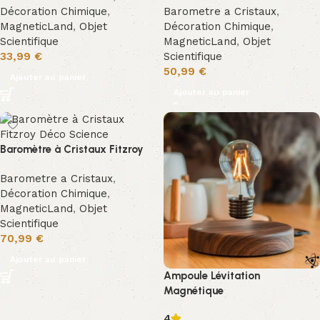
Décoration Chimique
,
Barometre a Cristaux
,
MagneticLand
,
Objet
Décoration Chimique
,
Scientifique
MagneticLand
,
Objet
33,99
€
Scientifique
50,99
€
Ajouter au panier
Ajouter au panier
BLACK FRIDAY
Baromètre à Cristaux Fitzroy
Barometre a Cristaux
,
Décoration Chimique
,
MagneticLand
,
Objet
Scientifique
70,99
€
Ajouter au panier
Ampoule Lévitation
Magnétique
4