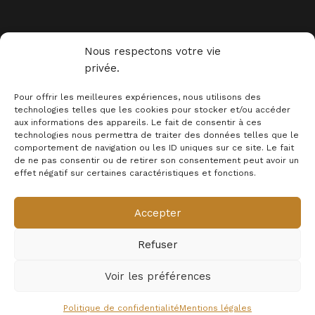
Nous respectons votre vie
privée.
Depuis 2015, la marque Déco Science est à l'écoute de ses
clients et fait redécouvrir les miracles de la science. Grâce
Pour offrir les meilleures expériences, nous utilisons des
à laquelle des milliers de passionnés décorent leur intérieur.
technologies telles que les cookies pour stocker et/ou accéder
aux informations des appareils. Le fait de consentir à ces
technologies nous permettra de traiter des données telles que le
comportement de navigation ou les ID uniques sur ce site. Le fait
de ne pas consentir ou de retirer son consentement peut avoir un
effet négatif sur certaines caractéristiques et fonctions.
Accepter
INFORMATIONS
Refuser
MENTION LEGALES
Newsletter
Voir les préférences
© 2025 - Déco Science
0
Politique de confidentialité
Mentions légales