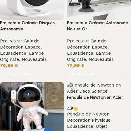
Projecteur Galaxie Disques
Projecteur Galaxie Astronaute
Astronomie
Noir et Or
Projecteur Galaxie
,
Projecteur Galaxie
,
Décoration Espace
,
Décoration Espace
,
Equascience
,
Lampe
Equascience
,
Lampe
Originale
,
Nouveautés
Originale
,
Nouveautés
76,99
€
72,99
€
Ajouter au panier
Ajouter au panier
Pendule de Newton en Acier
4.5
Pendule de Newton
,
Decoration Physique
,
Equascience
,
Objet