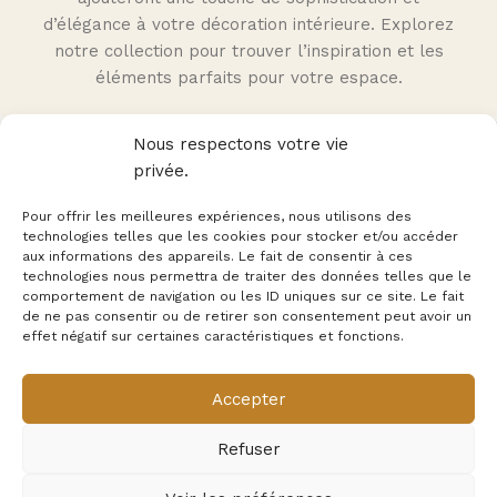
d’élégance à votre décoration intérieure. Explorez
notre collection pour trouver l’inspiration et les
éléments parfaits pour votre espace.
Nous respectons votre vie
privée.
Pour offrir les meilleures expériences, nous utilisons des
NOTRE HISTOIRE
technologies telles que les cookies pour stocker et/ou accéder
aux informations des appareils. Le fait de consentir à ces
technologies nous permettra de traiter des données telles que le
comportement de navigation ou les ID uniques sur ce site. Le fait
de ne pas consentir ou de retirer son consentement peut avoir un
effet négatif sur certaines caractéristiques et fonctions.
Depuis 2015, la marque Déco Science est à l'écoute de ses
clients et fait redécouvrir les miracles de la science. Grâce
à laquelle des milliers de passionnés décorent leur intérieur.
Accepter
Refuser