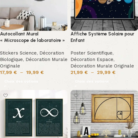
Autocollant Mural
Affiche Système Solaire pour
« Microscope de laboratoire »
Enfant
Stickers Science
,
Décoration
Poster Scientifique
,
Biologique
,
Décoration Murale
Décoration Espace
,
Originale
Décoration Murale Originale
17,99
€
–
19,99
€
21,99
€
–
29,99
€
Choix des options
Choix des options