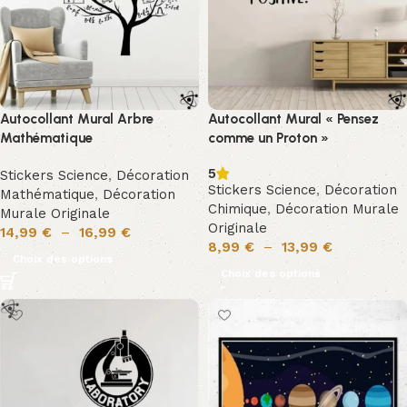
Autocollant Mural Arbre
Autocollant Mural « Pensez
Mathématique
comme un Proton »
5
Stickers Science
,
Décoration
Stickers Science
,
Décoration
Mathématique
,
Décoration
Chimique
,
Décoration Murale
Murale Originale
Originale
14,99
€
–
16,99
€
8,99
€
–
13,99
€
Choix des options
Choix des options