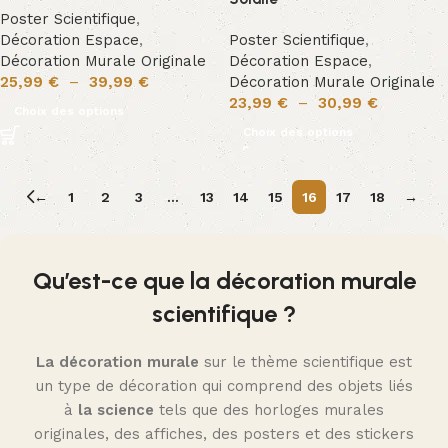
Poster Scientifique
,
Décoration Espace
,
Poster Scientifique
,
Décoration Murale Originale
Décoration Espace
,
25,99
€
–
39,99
€
Décoration Murale Originale
23,99
€
–
30,99
€
Choix des options
Choix des options
←
1
2
3
…
13
14
15
16
17
18
→
Qu’est-ce que la décoration murale
scientifique ?
La décoration murale
sur le thème scientifique est
un type de décoration qui comprend des objets liés
à
la science
tels que des horloges murales
originales, des affiches, des posters et des stickers