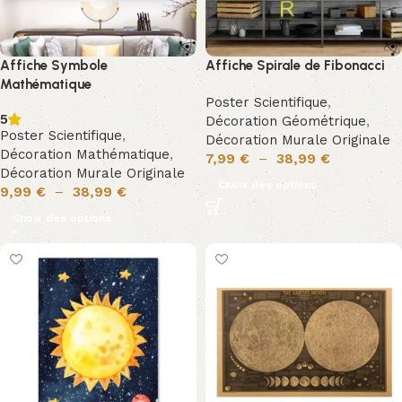
Affiche Symbole
Affiche Spirale de Fibonacci
Mathématique
Poster Scientifique
,
5
Décoration Géométrique
,
Poster Scientifique
,
Décoration Murale Originale
Décoration Mathématique
,
7,99
€
–
38,99
€
Décoration Murale Originale
Choix des options
9,99
€
–
38,99
€
Choix des options