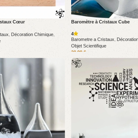
istaux Cœur
Baromètre à Cristaux Cube
4
taux
,
Décoration Chimique
,
Barometre a Cristaux
,
Décoratio
e
Objet Scientifique
30,99
€