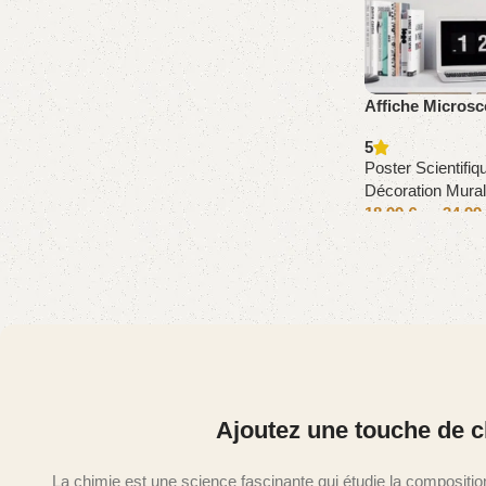
Affiche Microsc
5
Poster Scientifiq
Décoration Mural
18,99
€
–
34,99
Ajoutez une touche de ch
La chimie est une science fascinante qui étudie la composition