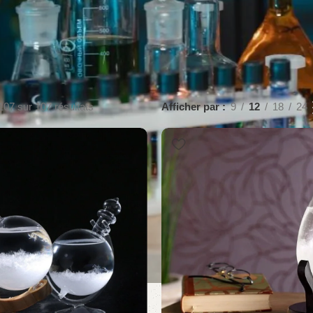
107 sur 107 résultats
Afficher par
9
12
18
24
BLACK FRIDAY