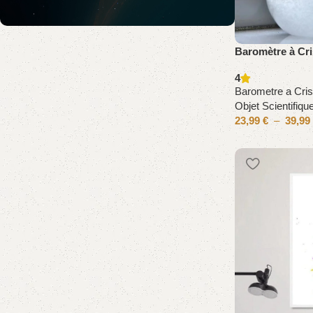
Baromètre à Cri
OFFRE DE BIENVENUE
10% OFF
4
Barometre a Cris
Objet Scientifiqu
Préparez des idées cadeaux inoubliables : 25%
23,99
€
–
39,99
sur notre sélection spéciale Soldes et 10% de
remise sur tout le site avec le code SCIENCE10.
*