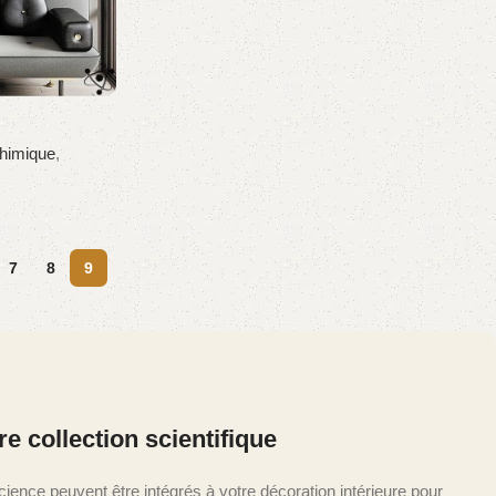
himique
,
7
8
9
e collection scientifique
cience peuvent être intégrés à votre décoration intérieure pour