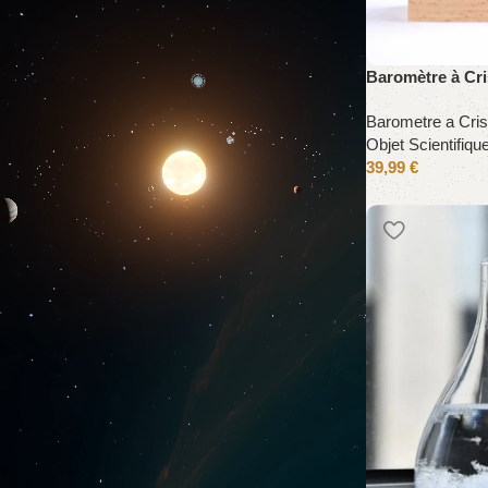
Baromètre à Cr
Barometre a Cris
Objet Scientifiqu
39,99
€