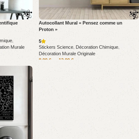
entifique
Autocollant Mural « Pensez comme un
Proton »
imique
,
5
ation Murale
Stickers Science
,
Décoration Chimique
,
Décoration Murale Originale
8,99
€
–
13,99
€