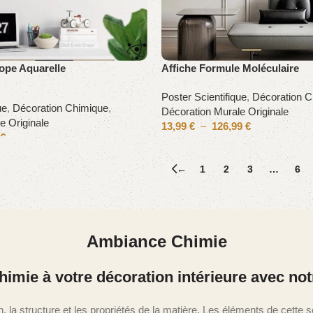
ope Aquarelle
Affiche Formule Moléculaire
Poster Scientifique
,
Décoration C
ue
,
Décoration Chimique
,
Décoration Murale Originale
e Originale
13,99
€
–
126,99
€
€
←
1
2
3
…
6
Ambiance Chimie
imie à votre décoration intérieure avec notr
, la structure et les propriétés de la matière. Les éléments de cette s