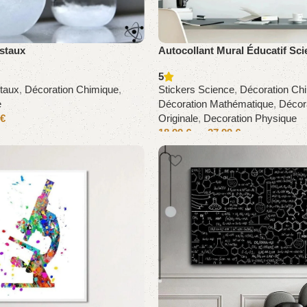
staux
Autocollant Mural Éducatif Sci
5
taux
,
Décoration Chimique
,
Stickers Science
,
Décoration Ch
e
Décoration Mathématique
,
Décor
€
Originale
,
Decoration Physique
18,99
€
–
27,99
€