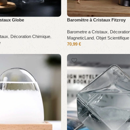
istaux Globe
Baromètre à Cristaux Fitzroy
Barometre a Cristaux
,
Décoratio
taux
,
Décoration Chimique
,
MagneticLand
,
Objet Scientifique
e
70,99
€