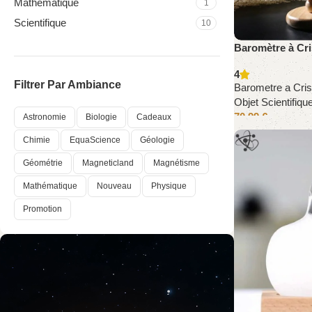
Mathématique
1
Scientifique
10
Baromètre à Cr
4
Filtrer Par Ambiance
Barometre a Cris
Objet Scientifiqu
70,99
€
Astronomie
Biologie
Cadeaux
Chimie
EquaScience
Géologie
Géométrie
Magneticland
Magnétisme
Mathématique
Nouveau
Physique
Promotion